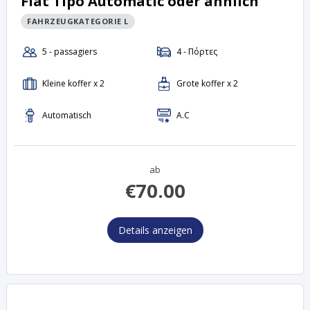
Fiat Tipo Automatic oder ähnlich
FAHRZEUGKATEGORIE L
ab
€
70.00
Details anzeigen