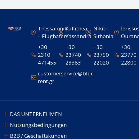
Thessaloniki
Kallithea -
Nikiti -
Ierissos
– Flughafen
Kassandra
Sithonia
Ourano
+30
+30
+30
+30
2310
23740
23750
23770
471455
23383
22020
22800
customerservice@blue-
rent.gr
DAS UNTERNEHMEN
Nutzungsbedingungen
B2B / Geschäftskunden