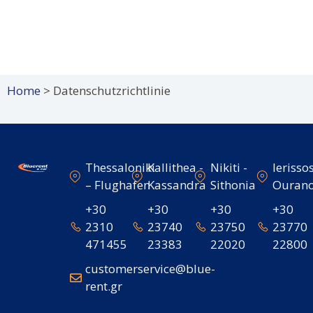
Home
>
Datenschutzrichtlinie
Thessaloniki
Kallithea -
Nikiti -
Ierissos
– Flughafen
Kassandra
Sithonia
Ourano
+30
+30
+30
+30
2310
23740
23750
23770
471455
23383
22020
22800
customerservice@blue-
rent.gr