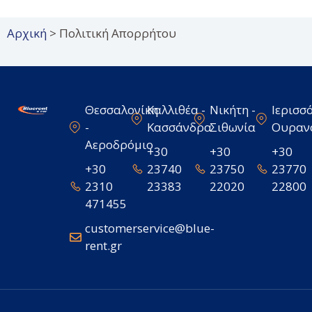
Αρχική
>
Πολιτική Απορρήτου
Θεσσαλονίκη
Καλλιθέα -
Νικήτη -
Ιερισσό
-
Κασσάνδρα
Σιθωνία
Ουραν
Αεροδρόμιο
+30
+30
+30
+30
23740
23750
23770
2310
23383
22020
22800
471455
customerservice@blue-
rent.gr