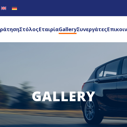
ράτηση
Στόλος
Εταιρία
Gallery
Συνεργάτες
Επικοι
GALLERY