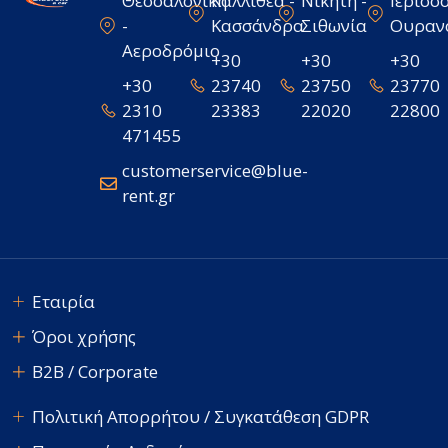
Θεσσαλονίκη
Καλλιθέα -
Νικήτη -
Ιερισσό
-
Κασσάνδρα
Σιθωνία
Ουραν
Αεροδρόμιο
+30
+30
+30
+30
23740
23750
23770
2310
23383
22020
22800
471455
customerservice@blue-
rent.gr
Εταιρία
Όροι χρήσης
B2B / Corporate
Πολιτική Απορρήτου / Συγκατάθεση GDPR