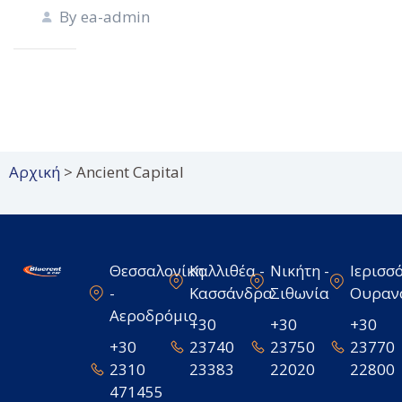
By ea-admin
Αρχική
>
Ancient Capital
Θεσσαλονίκη
Καλλιθέα -
Νικήτη -
Ιερισσό
-
Κασσάνδρα
Σιθωνία
Ουραν
Αεροδρόμιο
+30
+30
+30
+30
23740
23750
23770
2310
23383
22020
22800
471455