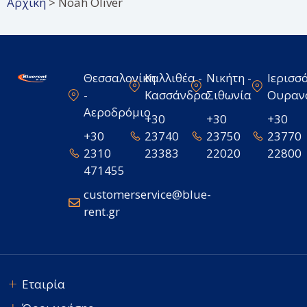
Αρχική
>
Noah Oliver
Θεσσαλονίκη
Καλλιθέα -
Νικήτη -
Ιερισσό
-
Κασσάνδρα
Σιθωνία
Ουραν
Αεροδρόμιο
+30
+30
+30
+30
23740
23750
23770
2310
23383
22020
22800
471455
customerservice@blue-
rent.gr
Εταιρία